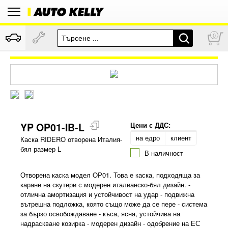
0
YP OP01-IB-L
Цени с ДДС:
на едро
клиент
Каска RIDERO отворена Италия-
бял размер L
В наличност
Отворена каска модел OP01. Това е каска, подходяща за
каране на скутери с модерен италианско-бял дизайн. -
отлична амортизация и устойчивост на удар - подвижна
вътрешна подложка, която също може да се пере - система
за бързо освобождаване - къса, ясна, устойчива на
надраскване козирка - модерен дизайн - одобрение на ЕС