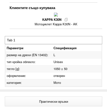
Клиентите също купуваха
KAPPA K30N
Мотоциклет Kappa K30N - AK
Параметри
Спецификация
размер на дрехи (EN 13402):
L
тип кройка облекло:
Unisex
тегло [g]:
1050 ± 50
оформление:
отворен
категория:
Мото
Практически връзки