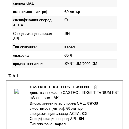
според SAE:
вместимост [литри]:
60 литър
спецификация според
C3
ACEA:
Спецификация според
SN
API:
Тип опаковка:
варел
опаковка:
60 Л
продуктова линия:
SYNTIUM 7000 DM
CASTROL EDGE TI FST 0W30 60L
двигателно масло CASTROL EDGE TITANIUM FST
0W-30 - 60л - AK
Вискозитетен клас според SAE:
0W-30
вместимост [литри]:
60 литър
спецификация според ACEA:
C3
Спецификация според API:
SN
Тип опаковка:
варел