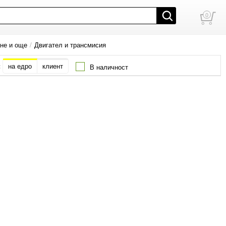
0
ане и още
/
Двигател и трансмисия
:
на едро
клиент
В наличност