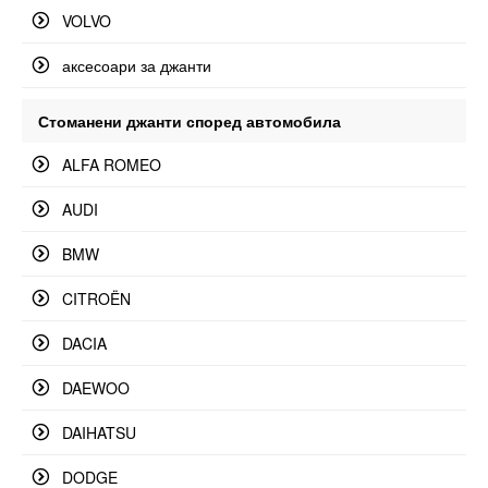
VOLVO
аксесоари за джанти
Стоманени джанти според автомобила
ALFA ROMEO
AUDI
BMW
CITROËN
DACIA
DAEWOO
DAIHATSU
DODGE