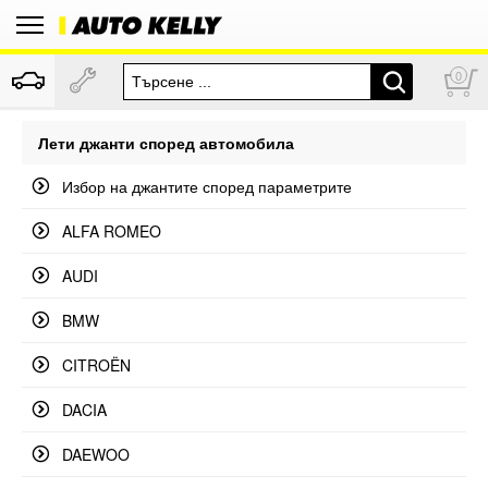
0
Лети джанти според автомобила
Избор на джантите според параметрите
ALFA ROMEO
AUDI
BMW
CITROËN
DACIA
DAEWOO