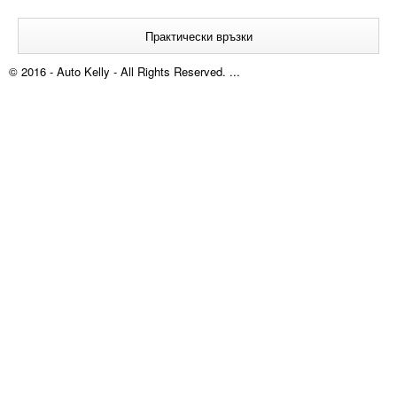
Практически връзки
© 2016 - Auto Kelly - All Rights Reserved. ...
За нас
Кариери
Контакти
Търговски условия
Политика за защита на личните данни
Правилник за рекламации
Протокол за рекламации
Декларация